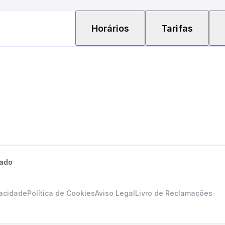
Horários
Tarifas
tado
vacidade
Política de Cookies
Aviso Legal
Livro de Reclamações