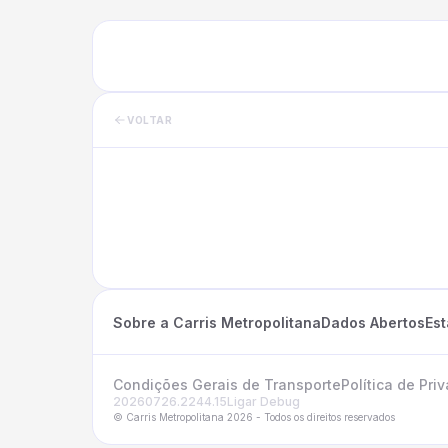
VOLTAR
Sobre a Carris Metropolitana
Dados Abertos
Es
Condições Gerais de Transporte
Política de Pri
20260726.2244.15
Ligar Debug
© Carris Metropolitana 2026 - Todos os direitos reservados